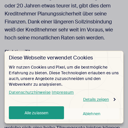
oder 20 Jahren etwas teurer ist, gibt dies dem
Kreditnehmer Planungssicherheit über seine
Finanzen. Dank einer längeren Sollzinsbindung
weiß der Kreditnehmer sehr weit im Voraus, wie
hoch seine monatlichen Raten sein werden.
Richtige Tilgung
Diese Webseite verwendet Cookies
Die Tilgung plus die Zinsen ergeben die monatliche
Wir nutzen Cookies und Pixel, um die bestmögliche
Rate, die der Kreditnehmer an die Bank bezahlt.
Erfahrung zu bieten. Diese Technologien erlauben es uns
auch, unsere Angebote zuzuschneiden und den
Wohingegen die Zinsen als Bezahlung an die Bank
Webverkehr zu analysieren.
dienen, reduziert die Tilgung deine Schuld
Datenschutzhinweise
Impressum
gegenüber der Bank. Wie hoch Zins und Tilgung
Details zeigen
gemeinsam sein können, ergibt sich aus dem
monatlichen Finanzierungspotenzial. Für Banken
Alle zulassen
Ablehnen
bedeutet dies eine höhere Sicherheit bei Kunden,