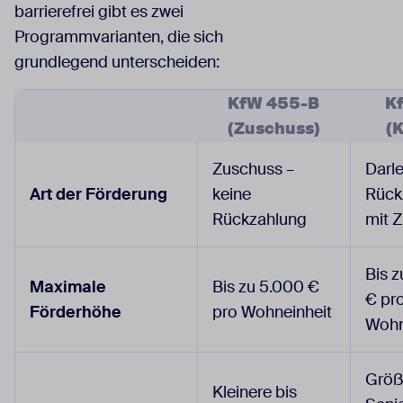
barrierefrei gibt es zwei
Programmvarianten, die sich
grundlegend unterscheiden:
KfW 455-B
K
(Zuschuss)
(K
Zuschuss –
Darl
Art der Förderung
keine
Rück
Rückzahlung
mit Z
Bis 
Maximale
Bis zu 5.000 €
€ pr
Förderhöhe
pro Wohneinheit
Wohn
Größ
Kleinere bis